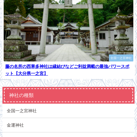
全国一之宮神社
藤の名所の西寒多神社は縁結びなどご利益満載の最強パワースポ
ット【大分県一之宮】
神社の種類
全国一之宮神社
金運神社