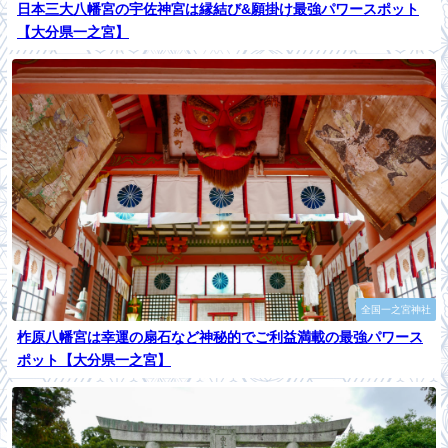
日本三大八幡宮の宇佐神宮は縁結び&願掛け最強パワースポット
【大分県一之宮】
全国一之宮神社
柞原八幡宮は幸運の扇石など神秘的でご利益満載の最強パワース
ポット【大分県一之宮】