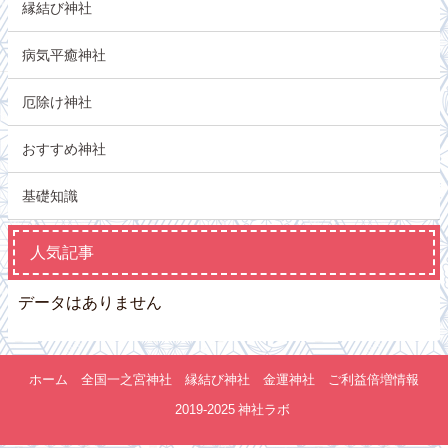
縁結び神社
病気平癒神社
厄除け神社
おすすめ神社
基礎知識
人気記事
データはありません
ホーム
全国一之宮神社
縁結び神社
金運神社
ご利益倍増情報
© 2019-2025 神社ラボ