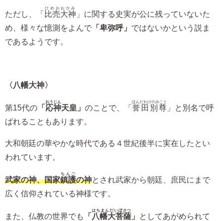
ひめおおかみ
ただし、「
比売大神
」に関する史実が公に残っていないた
め、様々な憶測をよんで
「卑弥呼」
ではないかという説ま
であるようです。
〈八幡大神〉
おうじん
ほんだわけのみこと
第15代の
「
応神
天皇」
のことで、「
誉田別尊
」と別名で呼
ばれることもあります。
大和朝廷の華やかな時代である４世紀後半に実在したとい
われています。
ちんご
武家の神、国家
鎮護
の神
とされ武家から朝廷、庶民にまで
広く信仰されている神様です。
はちまんだいぼさつ
また、仏教の世界でも
「
八幡大菩薩
」
としてあがめられて