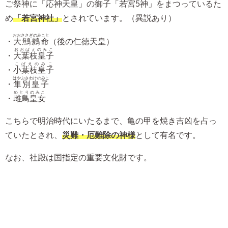
ご祭神に「応神天皇」の御子「若宮5神」をまつっているた
め
「若宮神社」
とされています。（異説あり）
おおささぎのみこと
・
大鷦鷯命
（後の仁徳天皇）
おおばえのみこ
・
大葉枝皇子
こばえのみこ
・
小葉枝皇子
はやぶさわけのみこ
・
隼別皇子
めとりのみこ
・
雌鳥皇女
こちらで明治時代にいたるまで、亀の甲を焼き吉凶を占っ
ていたとされ、
災難・厄難除の神様
として有名です。
なお、社殿は国指定の重要文化財です。