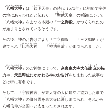
はちまんおおかみ
きんめい
「
八幡大神
」
は「
欽明
天皇」の時代（571年）に初めて宇佐
しょうむ
の地にあらわれたと伝わり、「
聖武
天皇」の祈願によって
「八幡大神」をまつる本殿の「
一之御殿」
がつくられたの
が始まりとされているそうです。
その後、神のお告げにより「二之御殿」、「三之御殿」が
ひめおおかみ
じんぐうこうごう
建てられ「
比売大神
」、「
神功皇后
」がまつられました。
はちまんおおかみ
こんりゅう
「
八幡大神
」のご神徳によって、
奈良東大寺大仏
建立
の協
力
や、
天皇即位にかかわる神のお告げ
をたまわった故事な
どは特に有名です。
そして、「宇佐神宮」が東大寺の大仏建立に協力した事で
うつ
「八幡大神」の御分霊を東大寺に
遷
しまつられ、それから
八幡信仰が全国へと広まったとされます。