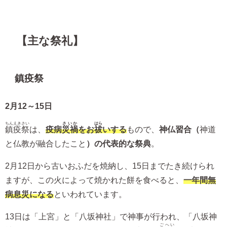
【主な祭礼】
鎮疫祭
2月12～15日
ちんえきさい
さいか
はら
鎮疫祭
は、
疫病
災禍
をお
祓
いする
もので、
神仏習合（
神道
と仏教が融合したこと
）の代表的な祭典
。
2月12日から古いおふだを焼納し、15日までたき続けられ
ますが、この火によって焼かれた餅を食べると、
一年間無
病息災になる
といわれています。
13日は「上宮」と「八坂神社」で神事が行われ、「八坂神
ごへい