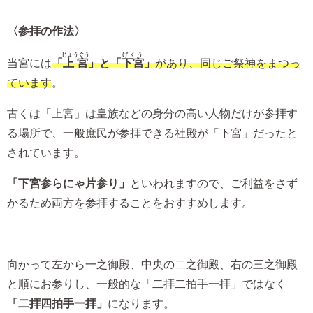
〈参拝の作法〉
じょうぐう
げくう
当宮には
「
上宮
」と「
下宮
」
があり、同じご祭神をまつっ
ています
。
古くは「上宮」は皇族などの身分の高い人物だけが参拝す
る場所で、一般庶民が参拝できる社殿が「下宮」だったと
されています。
「下宮参らにゃ片参り」
といわれますので、ご利益をさず
かるため両方を参拝することをおすすめします。
向かって左から一之御殿、中央の二之御殿、右の三之御殿
と順にお参りし、一般的な「二拝二拍手一拝」ではなく
「二拝四拍手一拝」
になります。