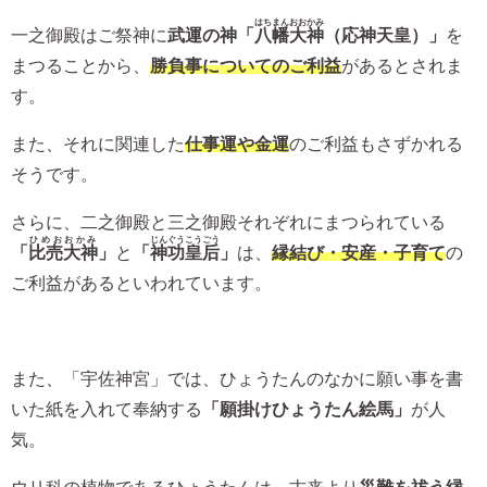
はちまんおおかみ
一之御殿はご祭神に
武運の神「
八幡大神
（応神天皇）」
を
まつることから、
勝負事についてのご利益
があるとされま
す。
また、それに関連した
仕事運や金運
のご利益もさずかれる
そうです。
さらに、二之御殿と三之御殿それぞれにまつられている
ひめおおかみ
じんぐうこうごう
「
比売大神
」
と
「
神功皇后
」
は、
縁結び・安産・子育て
の
ご利益があるといわれています。
また、「宇佐神宮」では、ひょうたんのなかに願い事を書
いた紙を入れて奉納する
「願掛けひょうたん絵馬」
が人
気。
ウリ科の植物であるひょうたんは、古来より
災難を祓う縁