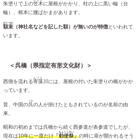
朱塗りで上の
笠木
に屋根がかかり、柱の上に黒い輪（台
輪）、根本に腰ばかまがあります。
がくづか
額束
（神社名などを記した額）が無いのが特徴
といわれて
います。
＜呉橋（県指定有形文化財）＞
よりも
西側を流れる
寄藻
川には、屋根の付いた朱塗りの橋がかか
っています。
くれ
昔、中国の
呉
の人が掛けたともされているのが名前の由
来。
昭和の初めまでは呉橋から続く西参道が表参道でしたが、
ちょくしさい
現在は
10年に一度だけ
「
勅使祭
」
の時に扉が開かれるそう