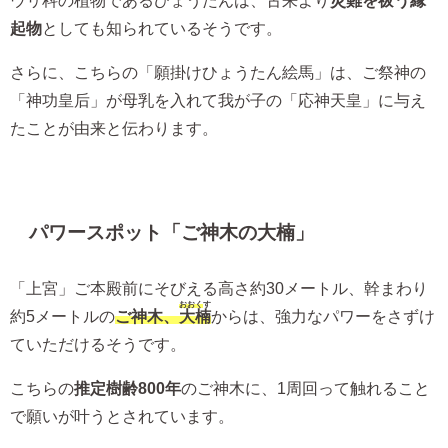
起物
としても知られているそうです。
さらに、こちらの「願掛けひょうたん絵馬」は、ご祭神の
「神功皇后」が母乳を入れて我が子の「応神天皇」に与え
たことが由来と伝わります。
パワースポット「ご神木の大楠」
「上宮」ご本殿前にそびえる高さ約30メートル、幹まわり
おおく
す
約5メートルの
ご神木、
大楠
からは、強力なパワーをさずけ
ていただけるそうです。
こちらの
推定樹齢800年
のご神木に、1周回って触れること
で願いが叶うとされています。