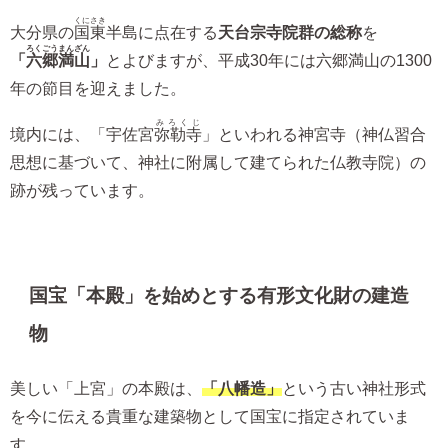
くにさき
大分県の
国東
半島に点在する
天台宗寺院群の総称
を
ろくごうまんざん
「
六郷満山
」
とよびますが、平成30年には六郷満山の1300
年の節目を迎えました。
みろくじ
境内には、「宇佐宮
弥勒寺
」といわれる神宮寺（神仏習合
思想に基づいて、神社に附属して建てられた仏教寺院）の
跡が残っています。
国宝「本殿」を始めとする有形文化財の建造
物
美しい「上宮」の本殿は、
「八幡造」
という古い神社形式
を今に伝える貴重な建築物として国宝に指定されていま
す。