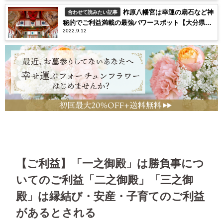
柞原八幡宮は幸運の扇石など神
合わせて読みたい記事
秘的でご利益満載の最強パワースポット【大分県一
2022.9.12
之宮】
【ご利益】「一之御殿」は勝負事につ
いてのご利益「二之御殿」「三之御
殿」は縁結び・安産・子育てのご利益
があるとされる