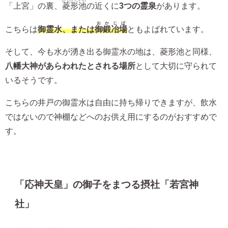
「上宮」の裏、
菱形池
の近くに
3つの霊泉
があります。
おかじば
こちらは
御霊水、または
御鍛冶場
ともよばれています。
そして、今も水が湧き出る御霊水の地は、菱形池と同様、
八幡大神があらわれたとされる場所
として大切に守られて
いるそうです。
こちらの井戸の御霊水は自由に持ち帰りできますが、飲水
ではないので神棚などへのお供え用にするのがおすすめで
す。
「応神天皇」の御子をまつる摂社「若宮神
社」