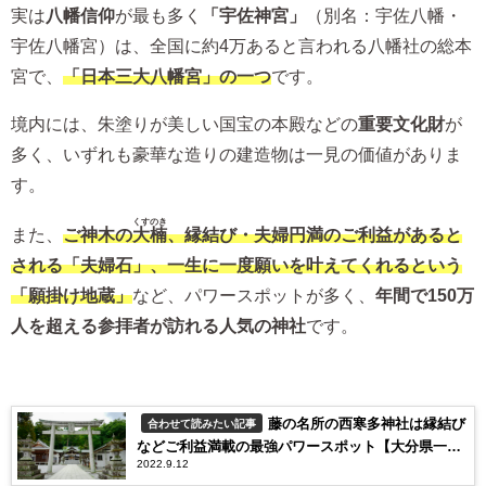
実は
八幡信仰
が最も多く
「宇佐神宮」
（別名：宇佐八幡・
宇佐八幡宮）は、全国に約4万あると言われる八幡社の総本
宮で、
「日本三大八幡宮」の一つ
です。
境内には、朱塗りが美しい国宝の本殿などの
重要文化財
が
多く、いずれも豪華な造りの建造物は一見の価値がありま
す。
くすのき
また、
ご神木の
大楠
、縁結び・夫婦円満のご利益があると
される「夫婦石」、一生に一度願いを叶えてくれるという
「願掛け地蔵」
など、パワースポットが多く、
年間で150万
人を超える参拝者が訪れる人気の神社
です。
藤の名所の西寒多神社は縁結び
合わせて読みたい記事
などご利益満載の最強パワースポット【大分県一之
2022.9.12
宮】