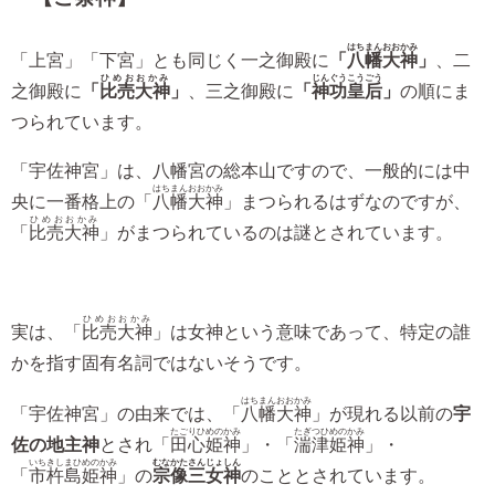
はちまんおおかみ
「上宮」「下宮」とも同じく一之御殿に
「
八幡大神
」
、二
ひめおおかみ
じんぐうこうごう
之御殿に
「
比売大神
」
、三之御殿に
「
神功皇后
」
の順にま
つられています。
「宇佐神宮」は、八幡宮の総本山ですので、一般的には中
はちまんおおかみ
央に一番格上の「
八幡大神
」まつられるはずなのですが、
ひめおおかみ
「
比売大神
」がまつられているのは謎とされています。
ひめおおかみ
実は、「
比売大神
」は女神という意味であって、特定の誰
かを指す固有名詞ではないそうです。
はちまんおおかみ
「宇佐神宮」の由来では、「
八幡大神
」が現れる以前の
宇
たごりひめのかみ
たぎつひめのかみ
佐の地主神
とされ「
田心姫神
」・「
湍津姫神
」・
いちきしまひめのかみ
むなかたさんじょしん
「
市杵島姫神
」の
宗像三女神
のこととされています。