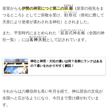
そうびょう
皇室からも
伊勢の神宮につぐ
第二の
宗廟
（
皇室の祖先をま
ちょくさいしゃ
つるところ
）
としてご崇敬を受け、
勅祭社
（祭祀に際して
天皇により使者が遣わされる神社）とされました。
えんぎしきじんみょうちょう
また、平安時代にまとめられた「
延喜式神名帳
（全国の神
みょうじんたいしゃ
社一覧）」には
名神大社
として記されています。
神社と神宮・大社の違いは何？名称にランクはある
の？違いをわかりやすく解説！
それからは八幡信仰も長い年月を経て、神仏習合の文化が
全国へと広がるようになり、今日まで受け継がれていま
す。