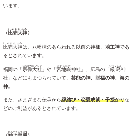
います。
ひめおおかみ
〈
比売大神
〉
ひめおおかみ
比売大神
は、八幡様のあらわれる以前の神様、
地主神
であ
るとされています。
むなかたたいしゃ
みやじだけ
いつくしま
福岡の「
宗像大社
」や「
宮地嶽
神社」、広島の「
厳島
神
社」などにもまつられていて、
芸能の神、財福の神、海の
神。
また、さまざまな伝承から
縁結び・恋愛成就・子授かり
な
どのご利益があるとされています。
じんぐうこうごう
〈
神功皇后
〉