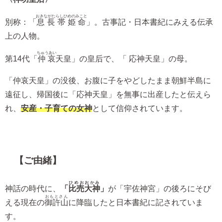
おきながたらしひめのみこと
別称：「
息長帯姫命
」。古事記・日本書紀にみえる伝承
上の人物。
ちゅうあい
第14代「
仲哀
天皇」の皇后で、「 応神天皇」の母。
「仲哀天皇」の没後、お腹に子をやどしたまま朝鮮半島に
遠征し、帰国後に「応神天皇」を無事に出産したと伝えら
れ、
安産・子育ての女神
として信仰されています。
【ご由緒】
ひめおおかみ
神話の時代に、
「
比売大神
」
が「宇佐神宮」の後ろにそび
おもとさん
える現在の
御許山
に降臨したと日本書紀に記されていま
す。