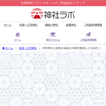
全国神社パワースポットのご利益紹介メディア
ホーム
全国一之宮神社
縁結び神社
金運神社
ご利益倍増情報
ホーム
神社ラボとは
ご利益倍増情報
ホーム
全国一之宮神社
伊和神社は道開き&縁結び&商売繁盛など伝説的ご利
益の最強パワースポット【兵庫県一之宮】