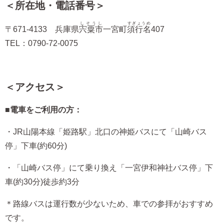
＜所在地・電話番号＞
しそうし
すぎょうめ
〒671-4133 兵庫県
宍粟市
一宮町
須行名
407
TEL：0790-72-0075
＜アクセス＞
■
電車をご利用の方：
・JR山陽本線「姫路駅」北口の神姫バスにて「山崎バス
停」下車(約60分)
・「山崎バス停」にて乗り換え「一宮伊和神社バス停」下
車(約30分)徒歩約3分
＊路線バスは運行数が少ないため、車での参拝がおすすめ
です。