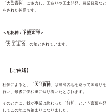
おおなむちのかみ
「
大己貴神
」に協力し、国造りや国土開発、農業普及など
をされた神様です。
したてるひめのかみ
＜配祀神：
下照姫神
＞
おおくにぬしのみこと
「
大国主命
」の娘とされています。
【ご由緒】
おおなむちのかみ
社伝によると、
「
大己貴神
」
は播磨各地を巡って国造りを
行い、最後に伊和里に辿り着いたとされます。
おわ
そのときに、我が事業は終わった「
於和
」という言葉を発
してこの地にお鎮まりになりました。