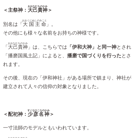
おおなむちのかみ
＜主祭神：
大己貴神
＞
おおくにぬしのみこと
別名は「
大国主命
」。
その他にも様々な名前をお持ちの神様です。
おおなむちのかみ
「
大己貴神
」は、こちらでは
「伊和大神」と同一神
とされ
「播磨国風土記」によると、
播磨で国づくりを行った
とさ
れます。
その後、現在の「伊和神社」がある場所で鎮まり、神社が
建立されて人々の信仰の対象となりました。
すくなひこなのかみ
＜配祀神：
少彦名神
＞
一寸法師のモデルともいわれています。