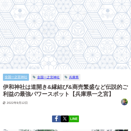
全国一之宮神社
全国一之宮神社
兵庫県
伊和神社は道開き&縁結び&商売繁盛など伝説的ご
利益の最強パワースポット【兵庫県一之宮】
2022年9月12日
LINE