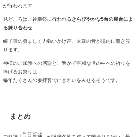
が行われます。
見どころは、神幸祭に行われる
きらびやかな5台の屋台によ
る練り合わせ
。
練子衆の勇ましく力強いかけ声、太鼓の音が境内に響き渡
ります。
神様のご加護への感謝と、豊かで平和な世の中への祈りを
捧げるお祭りは
毎年たくさんの参拝客でにぎわいをみせるそうです。
まとめ
おおなむちのかみ
ご祭神「
大己貴神
」が播磨各地を巡って国造りを行い、最