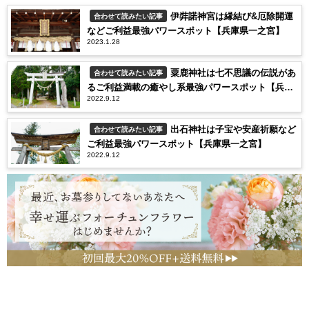
伊弉諾神宮は縁結び&厄除開運
合わせて読みたい記事
などご利益最強パワースポット【兵庫県一之宮】
2023.1.28
粟鹿神社は七不思議の伝説があ
合わせて読みたい記事
るご利益満載の癒やし系最強パワースポット【兵庫
2022.9.12
県一之宮】
出石神社は子宝や安産祈願など
合わせて読みたい記事
ご利益最強パワースポット【兵庫県一之宮】
2022.9.12