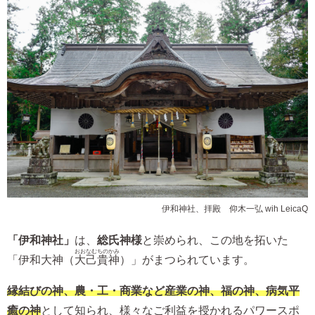
伊和神社、拝殿©仰木一弘 wih LeicaQ
「伊和神社」
は、
総氏神様
と崇められ、この地を拓いた
おおなむちのかみ
「伊和大神（
大己貴神
）」がまつられています。
縁結びの神、農・工・商業など産業の神、福の神、病気平
癒の神
として知られ、様々なご利益を授かれるパワースポ