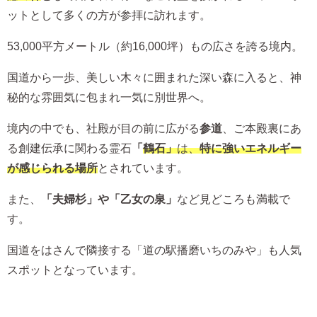
ットとして多くの方が参拝に訪れます。
53,000平方メートル（約16,000坪）もの広さを誇る境内。
国道から一歩、美しい木々に囲まれた深い森に入ると、神
秘的な雰囲気に包まれ一気に別世界へ。
境内の中でも、社殿が目の前に広がる
参道
、ご本殿裏にあ
る創建伝承に関わる霊石
「
鶴石」
は、
特に
強いエネルギー
が感じられる場所
とされています。
また、
「夫婦杉」や「乙女の泉」
など見どころも満載で
す。
国道をはさんで隣接する「道の駅播磨いちのみや」も人気
スポットとなっています。