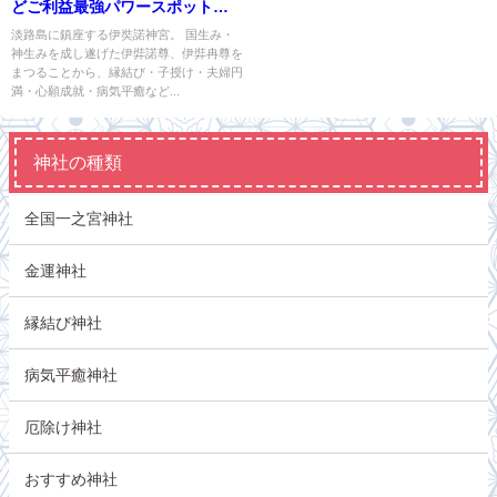
どご利益最強パワースポット
【兵庫県一之宮】
淡路島に鎮座する伊奘諾神宮。 国生み・
神生みを成し遂げた伊弉諾尊、伊弉冉尊を
まつることから、縁結び・子授け・夫婦円
満・心願成就・病気平癒など...
神社の種類
全国一之宮神社
金運神社
縁結び神社
病気平癒神社
厄除け神社
おすすめ神社