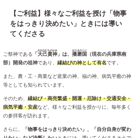
【ご利益】様々なご利益を授け「物事
をはっきり決めたい」ときには導い
てくださる
おおなむちのかみ
はりまのくに
ご祭神である
「
大己貴神
」は、
播磨国
（現在の兵庫県南
部）開発の祖神
であり、
縁結びの神として有名
です。
また、農・工・商業など産業の神、福の神、病気平癒の神
等としても知られています。
そのため、
縁結び・商売繁盛・開運・厄除け・交通安全・
病気平癒・安産
など、様々なご利益を授かりに、毎年多く
の参拝客が訪れます。
さらに、
「物事をはっきり決めたい」、「自分自身が変わ
りたい」など決断したい
ときには、導いてくださるそうで