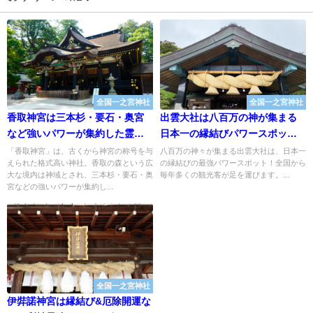
全国一之宮神社
全国一之宮神社
香取神宮は三本杉・要石・奥宮
出雲大社は八百万の神が集まる
など強いパワーが集約した霊力
日本一の縁結びパワースポット
No.1パワースポット【千葉県一
【島根県一之宮】
「香取神宮」は、古くから神宮の称号を与
八百万の神々が集まる出雲大社は、日本一
えられた格式高い神社。香取の森という広
の縁結びの最強パワースポット！全国から
之宮】
大な境内は神域とされ、三本杉・要石・奥
毎年多くの観光客が足を運びます。...
宮などの強いパワーが集約し...
全国一之宮神社
伊弉諾神宮は縁結び&厄除開運な