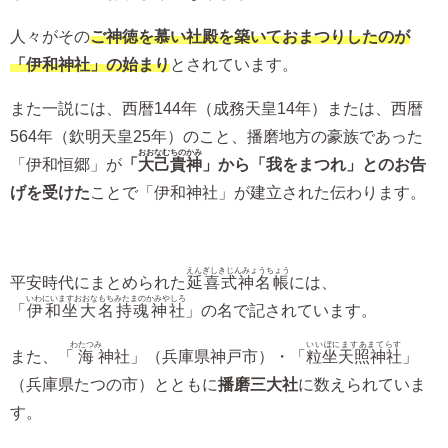
人々がその
ご神徳を慕い社殿を築いておまつりしたのが
「伊和神社」の始まり
とされています。
また一説には、西暦144年（成務天皇14年）または、西暦
564年（欽明天皇25年）のこと、播磨地方の豪族であった
おおなむちのかみ
「伊和恒郷」が
「
大己貴神
」から「我をまつれ」とのお告
げを受けた
ことで「伊和神社」が建立された伝わります。
えんぎしきじんみょうちょう
平安時代にまとめられた
延喜式神名帳
には、
いわにいますおおなもちみたまのかみやしろ
「
伊和坐大名持魂神社
」の名で記されています。
わたつみ
いいぼにますあまてらす
また、「
海
神社」（兵庫県神戸市）・「
粒坐天照神社
」
（兵庫県たつの市）とともに
播磨三大社
に数えられていま
す。