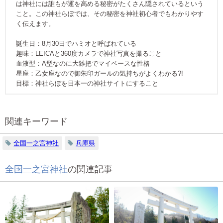
は神社には誰もが運を高める秘密がたくさん隠されているという
こと。この神社らぼでは、その秘密を神社初心者でもわかりやす
く伝えます。
誕生日：8月30日でハミオと呼ばれている
趣味：LEICAと360度カメラで神社写真を撮ること
血液型：A型なのに大雑把でマイペースな性格
星座：乙女座なので御朱印ガールの気持ちがよくわかる?!
目標：神社らぼを日本一の神社サイトにすること
関連キーワード
全国一之宮神社
兵庫県
全国一之宮神社
の関連記事