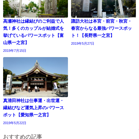
高瀬神社は縁結びのご利益で人
諏訪大社は本宮・前宮・秋宮・
気！多くのカップルが結婚式を
春宮からなる最強パワースポッ
挙げているパワースポット【富
ト！【長野県一之宮】
山県一之宮】
2019年5月27日
2019年7月15日
真清田神社は仕事運・出世運・
縁結びなど運気上昇のパワース
ポット【愛知県一之宮】
2019年5月22日
おすすめの記事