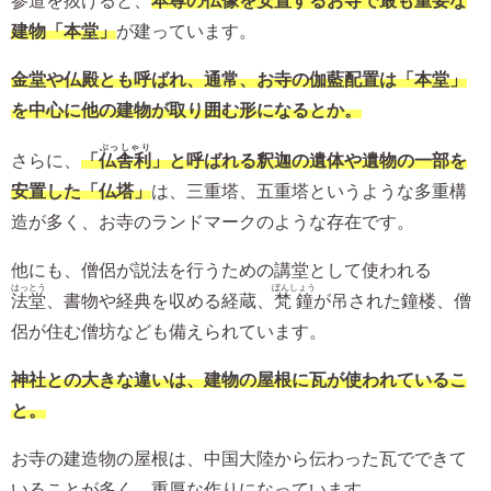
参道を抜けると、
本尊の仏像を安置するお寺で最も重要な
建物「本堂」
が建っています。
金堂や仏殿とも呼ばれ、通常、お寺の伽藍配置は「本堂」
を中心に他の建物が取り囲む形になるとか。
ぶっしゃり
さらに、
「
仏舎利
」と呼ばれる釈迦の遺体や遺物の一部を
安置した「仏塔」
は、三重塔、五重塔というような多重構
造が多く、お寺のランドマークのような存在です。
他にも、僧侶が説法を行うための講堂として使われる
はっとう
ぼんしょう
法堂
、書物や経典を収める経蔵、
梵鐘
が吊された鐘楼、僧
侶が住む僧坊なども備えられています。
神社との大きな違いは、建物の屋根に瓦が使われているこ
と。
お寺の建造物の屋根は、中国大陸から伝わった瓦でできて
いることが多く、重厚な作りになっています。