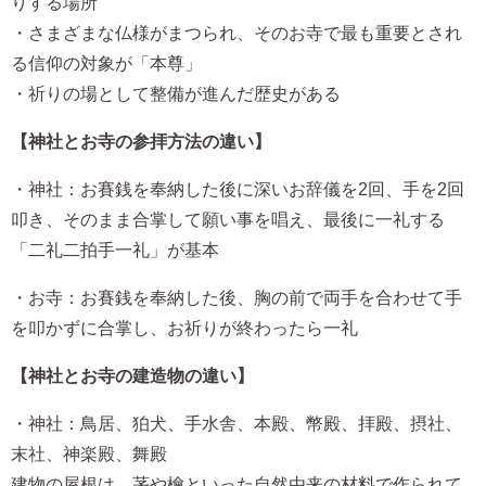
りする場所
・さまざまな仏様がまつられ、そのお寺で最も重要とされ
る信仰の対象が「本尊」
・祈りの場として整備が進んだ歴史がある
【神社とお寺の参拝方法の違い】
・神社：お賽銭を奉納した後に深いお辞儀を2回、手を2回
叩き、そのまま合掌して願い事を唱え、最後に一礼する
「二礼二拍手一礼」が基本
・お寺：お賽銭を奉納した後、胸の前で両手を合わせて手
を叩かずに合掌し、お祈りが終わったら一礼
【神社とお寺の建造物の違い】
・神社：鳥居、狛犬、手水舎、本殿、幣殿、拝殿、摂社、
末社、神楽殿、舞殿
建物の屋根は、茅や檜といった自然由来の材料で作られて