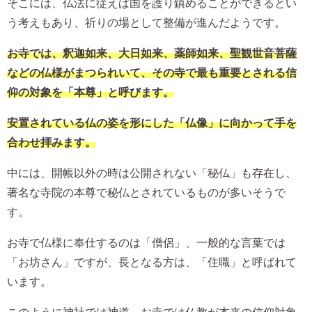
そこには、仏法に従えば国を護り鎮めることができるとい
う考えもあり、祈りの場として整備が進んだようです。
お寺では、釈迦如来、大日如来、薬師如来、聖観世音菩薩
などの仏様がまつられいて、その寺で最も重要とされる信
仰の対象を「本尊」と呼びます。
安置されている仏の姿を形にした「仏像」に向かって手を
合わせ拝みます。
中には、開帳以外の時は公開されない「秘仏」も存在し、
著名な寺院の本尊で秘仏とされているものが多いそうで
す。
お寺で仏様に奉仕するのは「僧侶」、一般的な言葉では
「お坊さん」ですが、長となる方は、「住職」と呼ばれて
います。