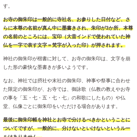
す。
お寺の御朱印は一般的に寺社名、お参りした日付など、さ
らに本尊の名前が真ん中に墨書きされ、朱印が3か所、本尊
の名前のところには、宝印（大昔インドで使われていた神
仏を一字で表す文字＝梵字が入った印）が押されます。
神社の御朱印が楷書に対して、お寺の御朱印は、文字を崩
した形の豪快な墨書きが多いようです。
なお、神社では摂社や末社の御朱印、神事や祭事に合わせ
た限定の御朱印が、お寺では、御詠歌（仏教の教えやお寺
の事を「五・七・五・七・七」の和歌にしたもの）や仏
堂、仏像ごとに御朱印をいただける場合があります。
最後に御朱印帳を神社とお寺で分けるべきかということに
ついてですが、一般的に、分けないといけないというルー
ルはありません。