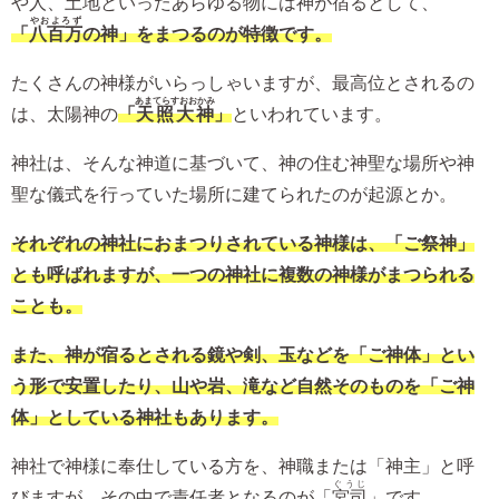
や人、土地といったあらゆる物には神が宿るとして、
やおよろず
「
八百万
の神」をまつるのが特徴です。
たくさんの神様がいらっしゃいますが、最高位とされるの
あまてらすおおかみ
は、太陽神の
「
天照大神
」
といわれています。
神社は、そんな神道に基づいて、神の住む神聖な場所や神
聖な儀式を行っていた場所に建てられたのが起源とか。
それぞれの神社におまつりされている神様は、「ご祭神」
とも呼ばれますが、一つの神社に複数の神様がまつられる
ことも。
また、神が宿るとされる鏡や剣、玉などを「ご神体」とい
う形で安置したり、山や岩、滝など自然そのものを「ご神
体」としている神社もあります。
神社で神様に奉仕している方を、神職または「神主」と呼
ぐうじ
びますが、その中で責任者となるのが「
宮司
」です。