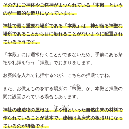
その先にご神体やご祭神がまつられている「本殿」という
のが一般的な造りになっています。
神社で最も重要な場所である「本殿」は、神が宿る神聖な
場所であることから目に触れることがないように配置され
ているそうです。
「本殿」には通常行くことができないため、手前にある祭
祀や礼拝を行う「拝殿」でお参りをします。
お賽銭を入れて礼拝するのが、こちらの拝殿ですね。
へいでん
また、お供えものをする場所の「
幣殿
」が、本殿と拝殿の
間に設置されている場合もあります。
かや
ひわだ
神社の建造物の屋根は、
茅
や
檜
といった自然由来の材料で
作られていることが基本で、建物は高床式の板張りになっ
ているのが特徴です。