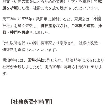
願文
（祈願の意を伝えるための文書）と
太刀
を奉納して
戦
勝を祈願
した後、社殿に火を放ち焼き払ったといいます。
おくに
天平3年（1575年）武田軍に勝利すると、家康公は「
小國
神社」を篤く崇敬し、
御神霊を戻され、ご本殿の造営、拝
殿・楼門を再建
されました。
それ以降も代々の徳川将軍家より崇敬され、社殿の改造・
修復料を寄進されたといいます。
明治6年には、
国幣小社
に列せられ、明治15年に火災により
社殿が全焼しましたが、明治19年に再建され現在に至りま
す。
【社務所受付時間】