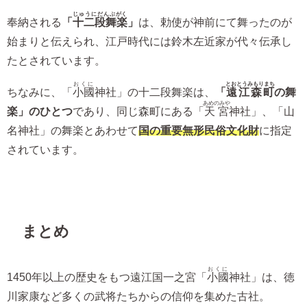
じゅうにだんぶがく
奉納される
「
十二段舞楽
」
は、勅使が神前にて舞ったのが
始まりと伝えられ、江戸時代には鈴木左近家が代々伝承し
たとされています。
おくに
とおとうみもりまち
ちなみに、「
小國
神社」の十二段舞楽は、
「
遠江森町
の舞
あめのみや
楽」のひとつ
であり、同じ森町にある「
天宮
神社」、「山
名神社」の舞楽とあわせて
国の重要無形民俗文化財
に指定
されています。
まとめ
おくに
1450年以上の歴史をもつ遠江国一之宮「
小國
神社」は、徳
川家康など多くの武将たちからの信仰を集めた古社。