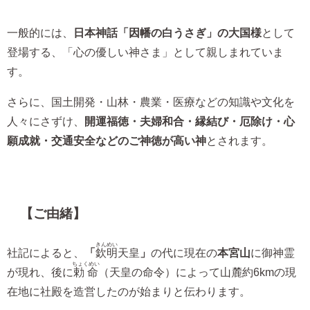
一般的には、
日本神話「因幡の白うさぎ」の大国様
として
登場する、「心の優しい神さま」として親しまれていま
す。
さらに、国土開発・山林・農業・医療などの知識や文化を
人々にさずけ、
開運福徳・夫婦和合・縁結び・厄除け・心
願成就・交通安全などのご神徳が高い神
とされます。
【ご由緒】
きんめい
社記によると、
「
欽明
天皇
」
の代に現在の
本宮山
に御神霊
ちょくめい
が現れ、後に
勅命
（天皇の命令）によって山麓約6kmの現
在地に社殿を造営したのが始まりと伝わります。