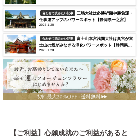
三嶋大社は必勝祈願や勝負運・
合わせて読みたい記事
仕事運アップのパワースポット【静岡県一之宮】
2023.1.28
富士山本宮浅間大社は奥宮が富
合わせて読みたい記事
士山の気がみなぎる浄化パワースポット【静岡県一
2023.1.28
之宮】
【ご利益】心願成就のご利益があると