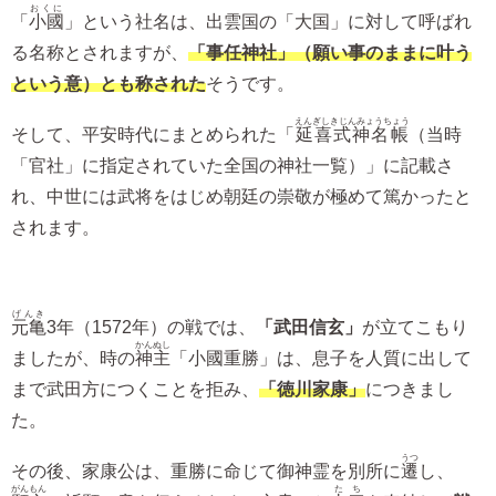
おくに
「
小國
」という社名は、出雲国の「大国」に対して呼ばれ
る名称とされますが、
「事任神社」（願い事のままに叶う
という意）とも称された
そうです。
えんぎしきじんみょうちょう
そして、平安時代にまとめられた「
延喜式神名帳
（当時
「官社」に指定されていた全国の神社一覧）」に記載さ
れ、中世には武将をはじめ朝廷の崇敬が極めて篤かったと
されます。
げんき
元亀
3年（1572年）の戦では、
「武田信玄」
が立てこもり
かんぬし
ましたが、時の
神主
「小國重勝」は、息子を人質に出して
まで武田方につくことを拒み、
「徳川家康」
につきまし
た。
うつ
その後、家康公は、重勝に命じて御神霊を別所に
遷
し、
がんもん
たち