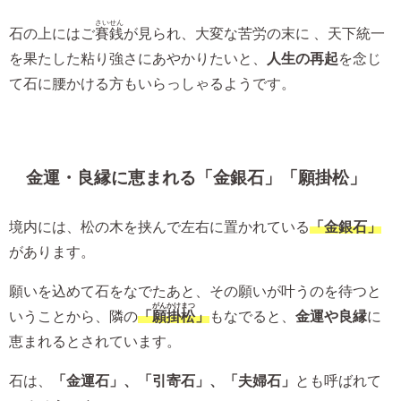
さいせん
石の上にはご
賽銭
が見られ、大変な苦労の末に 、天下統一
を果たした粘り強さにあやかりたいと、
人生の再起
を念じ
て石に腰かける方もいらっしゃるようです。
金運・良縁に恵まれる「金銀石」「願掛松」
境内には、松の木を挟んで左右に置かれている
「金銀石」
があります。
願いを込めて石をなでたあと、その願いが叶うのを待つと
がんかけまつ
いうことから、隣の
「
願掛松
」
もなでると、
金運や良縁
に
恵まれるとされています。
石は、
「金運石」、「引寄石」、「夫婦石」
とも呼ばれて