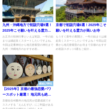
おすすめ神社
寺
九州・沖縄地方で初詣穴場9選！
京都で初詣穴場6選！2025年こそ
2025年こそ願いを叶える霊力が
願いを叶える霊力が高いお寺
高い神社
お正月の恒例行事といえば初詣、一年の始
もうすぐ新年の幕開け、一年の始まりは縁
まりは縁起良くスタートしたいですよね。
起良くスタートしたいですよね！今回は定
今回は定番神社から地元密着型の神社まで
番から地元密着型のお寺まで京都のおすす
九州・沖縄地方のおすすめ初...
め初詣スポット6選をご紹介...
縁結び神社
【2025年】京都の最強恋愛パワ
ースポット厳選！ 地元民も絶賛
オススメ縁結び神社10選
京都在住40数年の地元民が恋愛成就でオ
ススメする「えんむすび」にご利益がある
女子の味方の神社をご紹介します。...