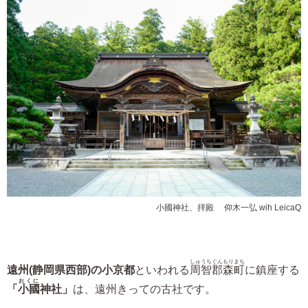
小國神社、拝殿 ©仰木一弘 wih LeicaQ
しゅうちぐんもりまち
遠州(静岡県西部)の小京都
といわれる
周智郡森町
に鎮座する
おくに
「
小國
神社」
は、遠州きっての古社です。