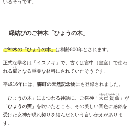
いるそうです。
縁結びのご神木「ひょうの木」
ご神木の「ひょうの木」
は樹齢800年とされます。
正式な学名は「イスノキ」で、古くは宮中（皇室）で使わ
くし
れる
櫛
となる重要な材料にされていたそうです。
平成16年には、
森町の天然記念物
にも登録されました。
おおなむちのみこと
「ひょうの木」にまつわる神話に、ご祭神「
大己貴命
」が
「ひょうの実」
を吹いたところ、その美しい音色に感銘を
受けた女神が現れ契りを結んだという言い伝えがありま
す。