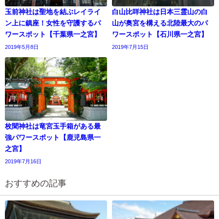
玉前神社は聖地を結ぶレイライ
白山比咩神社は日本三霊山の白
ン上に鎮座！女性を守護するパ
山が奥宮を構える北陸最大のパ
ワースポット【千葉県一之宮】
ワースポット【石川県一之宮】
2019年5月8日
2019年7月15日
枚聞神社は竜宮玉手箱がある最
強パワースポット【鹿児島県一
之宮】
2019年7月16日
おすすめの記事