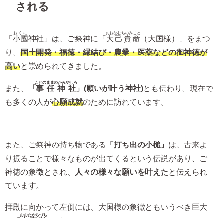
される
おくに
おおなむちのみこと
「
小國
神社」は、ご祭神に「
大己貴命
（大国様）」をまつ
り、
国土開発・福徳・縁結び・農業・医薬などの御神徳が
高い
と崇められてきました。
ことのままのかみやしろ
また、
「
事任神社
」(願いが叶う神社)
とも伝わり、現在で
も多くの人が
心願成就
のために訪れています。
また、ご祭神の持ち物である
「打ち出の小槌」
は、古来よ
り振ることで様々なものが出てくるという伝説があり、ご
神徳の象徴とされ、
人々の様々な願いを叶えた
と伝えられ
ています。
拝殿に向かって左側には、大国様の象徴ともいうべき巨大
おおたからづち