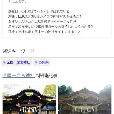
く伝えます。
誕生日：8月30日でハミオと呼ばれている
趣味：LEICAと360度カメラで神社写真を撮ること
血液型：A型なのに大雑把でマイペースな性格
星座：乙女座なので御朱印ガールの気持ちがよくわかる?!
目標：神社らぼを日本一の神社サイトにすること
関連キーワード
全国一之宮神社
静岡県
全国一之宮神社
の関連記事