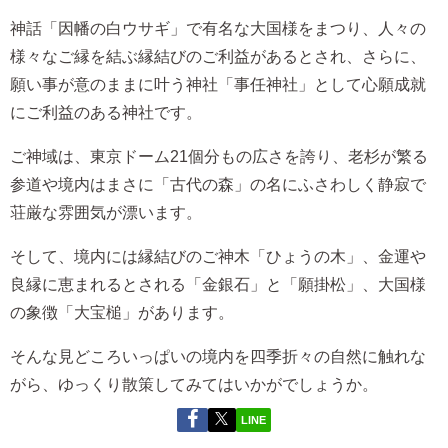
神話「因幡の白ウサギ」で有名な大国様をまつり、人々の
様々なご縁を結ぶ縁結びのご利益があるとされ、さらに、
願い事が意のままに叶う神社「事任神社」として心願成就
にご利益のある神社です。
ご神域は、東京ドーム21個分もの広さを誇り、老杉が繁る
参道や境内はまさに「古代の森」の名にふさわしく静寂で
荘厳な雰囲気が漂います。
そして、境内には縁結びのご神木「ひょうの木」、金運や
良縁に恵まれるとされる「金銀石」と「願掛松」、大国様
の象徴「大宝槌」があります。
そんな見どころいっぱいの境内を四季折々の自然に触れな
がら、ゆっくり散策してみてはいかがでしょうか。
LINE