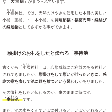
な
「
大宝槌
」
がまつられています。
おくに
「
小國
神社」では、天然のけやきを使用した木目の美しい
小槌「宝槌」・「木小槌」を
開運招福・福徳円満・縁結び
の縁起物
としてさずかる事ができます。
願掛けのお礼をしたと伝わる「事待池」
おくに
古くから「
小國
神社」は、心願成就にご利益のある神社と
されてきましたが、
願掛けをして願いが叶ったときに、感
謝の意を表して池に鯉を放つという習わし
がありました。
その御礼をしたと伝わるのが、事のままに待つ池
ことまちいけ
「
事待池
」
です。
また、池の水をくんでいぼに付けると、いぼがとれるとい