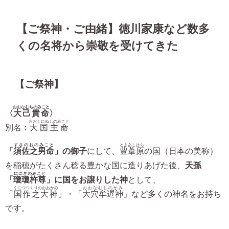
【ご祭神・ご由緒】徳川家康など数多
くの名将から崇敬を受けてきた
【ご祭神】
おおなむちのみこと
〈
大己貴命
〉
おおくにぬしのみこと
別名：
大国主命
すさのおのみこと
とよあしはら
「
須佐之男命
」の御子
にして、
豊葦原
の国（日本の美称）
を稲穂がたくさん稔る豊かな国に造りあげた後、
天孫
ににぎのみこと
「
瓊瓊杵尊
」に国をお譲りした神
として、
くにつつくりのおおかみ
おおなむじのかみ
「
国作之大神
」・「
大穴牟遅神
」など多くの神名をお持ち
です。