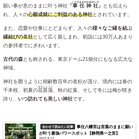
ことのままのかみやしろ
願い事が意のままに叶う神社
「
事任神社
」
とも伝えら
れ、人々の
心願成就にご利益のある神社
とされています。
また、恋愛や仕事にとどまらず、人々の
様々なご縁を結ぶ
縁結びの名社
として広く親しまれ、初詣には30万人あまり
の参拝者でにぎわいます。
古代の森
とも称される、東京ドーム21個分にもなる広大な
神域。
神社を囲うように樹齢数百年の老杉が茂り、境内には春の
はなしょうぶ
千本桜、初夏の
花菖蒲
、秋の紅葉、そして冬には梅が咲き
誇り、
いつ訪れても美しい神社
です。
事任八幡宮は言葉のままに願い
合わせて読みたい記事
が叶う最強パワースポット【静岡県一之宮】
2022.9.12