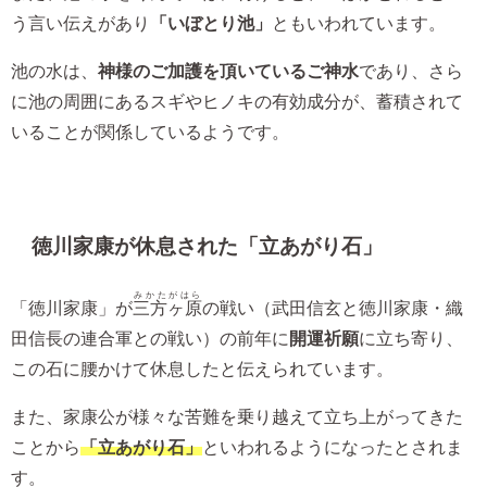
う言い伝えがあり
「いぼとり池」
ともいわれています。
池の水は、
神様のご加護を頂いているご神水
であり、さら
に池の周囲にあるスギやヒノキの有効成分が、蓄積されて
いることが関係しているようです。
徳川家康が休息された「立あがり石」
みかたがはら
「徳川家康」が
三方ヶ原
の戦い（武田信玄と徳川家康・織
田信長の連合軍との戦い）の前年に
開運祈願
に立ち寄り、
この石に腰かけて休息したと伝えられています。
また、家康公が様々な苦難を乗り越えて立ち上がってきた
ことから
「立あがり石」
といわれるようになったとされま
す。